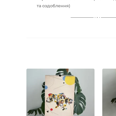
та оздоблення)
──────── · • · ────