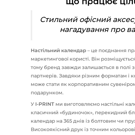
що працює ціл
Стильний офісний аксес
нагадування про в
Настільний календар
– це поєднання пра
маркетингової користі. Він розміщується
тому бренд завжди залишається в полі зо
партнерів. Завдяки різним форматам і 
може стати як корпоративним сувеніром
подарунком.
У
I-PRINT
ми виготовляємо настільні кал
класичний «будиночок», перекидний бло
календар на 365 днів із болтовим чи п
Високоякісний друк із точним кольоров