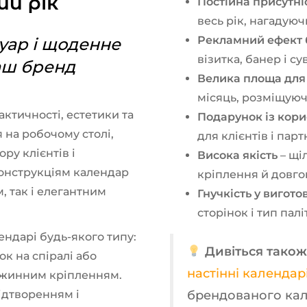
ий рік
Постійна присутні
весь рік, нагадую
Рекламний ефект 
уар і щоденне
візитка, банер і с
аш бренд
Велика площа для
місяць, розміщуюч
ктичності, естетики та
Подарунок із кор
 на робочому столі,
для клієнтів і парт
ру клієнтів і
Висока якість
– щі
конструкціям календар
кріплення й довго
, так і елегантним
Гнучкість у вигото
сторінок і тип пал
ендарі будь-якого типу:
Дивіться також
к на спіралі або
настінні календар
ружинним кріпленням.
брендованого кал
ідтворенням і