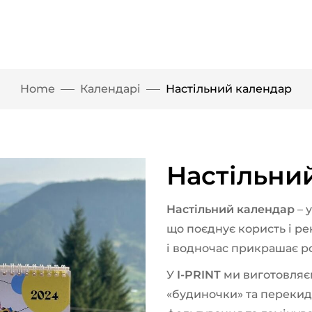
Home
Календарі
Настільний календар
Настільни
Настільний календар
– 
що поєднує користь і ре
і водночас прикрашає р
У
I-PRINT
ми виготовляєм
«будиночки» та перекид