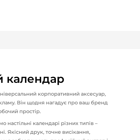
й календар
універсальний корпоративний аксесуар,
кламу. Він щодня нагадує про ваш бренд
обочий простір.
о настільні календарі різних типів –
ні.
Якісний друк, точне висікання,