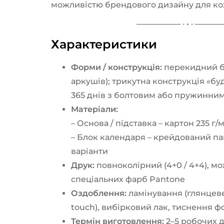
можливістю брендового дизайну для ко
──────── · • · ────
Характеристики
Форми / конструкція:
перекидний бло
аркушів); трикутна конструкція «бу
365 днів з болтовим або пружинни
Матеріали:
– Основа / підставка – картон 235 г/
– Блок календаря – крейдований папі
варіанти
Друк:
повноколірний (4+0 / 4+4), 
спеціальних фарб Pantone
Оздоблення:
ламінування (глянцеве
touch), вибірковий лак, тиснення ф
Термін виготовлення:
2–5 робочих д