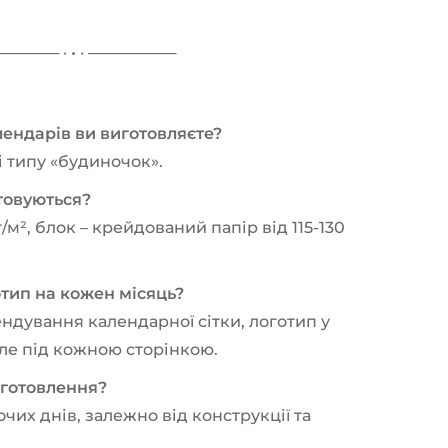
───── · • · ────────
лендарів ви виготовляєте?
 типу «будиночок».
товуються?
г/м², блок – крейдований папір від 115-130
тип на кожен місяць?
ндування календарної сітки, логотип у
ле під кожною сторінкою.
иготовлення?
очих днів, залежно від конструкції та