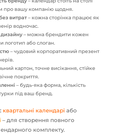
сть бренду
– календар стоїть на столі
чи про вашу компанію щодня.
без витрат
– кожна сторінка працює як
увенір водночас.
 дизайну
– можна брендити кожен
и логотип або слоган.
истю
– чудовий корпоративний презент
нерів.
льний картон, точне висікання, стійке
вічне покриття.
вленні
– будь-яка форма, кількість
ітурки під ваш бренд.
:
квартальні календарі
або
і
– для створення повного
ендарного комплекту.