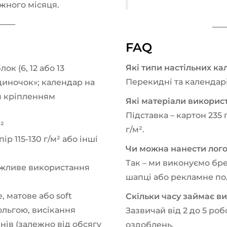
жного місяця.
────
───
FAQ
Які типи настільних ка
к (6, 12 або 13
Перекидні та календарі
диночок»; календар на
м кріпленням
Які матеріали викорис
Підставка – картон 235 
м²
г/м².
р 115-130 г/м² або інші
Чи можна нанести лого
Так – ми виконуємо бре
можливе використання
шапці або рекламне по
, матове або soft
Скільки часу займає в
ольгою, висікання
Зазвичай від 2 до 5 роб
нів (залежно від обсягу
оздоблень.