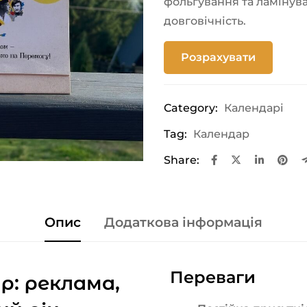
фольгування та ламінув
довговічність.
Розрахувати
Category:
Календарі
Tag:
Календар
Share:
Опис
Додаткова інформація
Переваги
р: реклама,